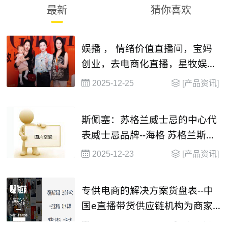
最新
猜你喜欢
娱播 ， 情绪价值直播间，宝妈
创业，去电商化直播，星牧娱播
mcn , 13338450520
2025-12-25
[产品资讯]
斯佩塞：苏格兰威士忌的中心代
表威士忌品牌--海格 苏格兰斯佩
塞单一麦芽威士忌
2025-12-23
[产品资讯]
专供电商的解决方案货盘表--中
国e直播带货供应链机构为商家
提供
2025-05-05
[产品资讯]