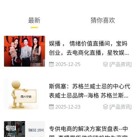
最新
猜你喜欢
娱播 ， 情绪价值直播间，宝妈
创业，去电商化直播，星牧娱播
mcn , 13338450520
2025-12-25
[产品资讯]
斯佩塞：苏格兰威士忌的中心代
表威士忌品牌--海格 苏格兰斯佩
塞单一麦芽威士忌
2025-12-23
[产品资讯]
专供电商的解决方案货盘表--中