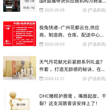
国e直播带货供应链机构为商家
提供
2025-05-05
[产品资讯]
极兔快递--广州花都云仓,供应
商、制造商、仓库、配送中心和
渠道商等构成的物流网络，还整
2025-05-03
[产品资讯]
合了商流、资金流、信息流、物
流等
天气丹花献光彩紧颜系列礼盒7
件套 ，打造无龄感的秘诀，在这
里！
2024-12-17
[产品资讯]
​DHC橄榄护唇膏 ，嘴唇起皮、干
裂？这支润唇膏该安排上了！