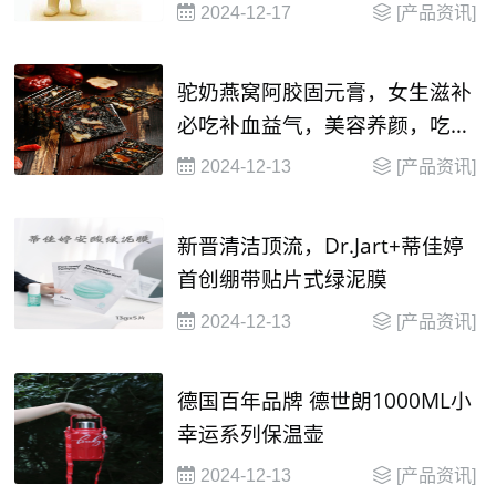
2024-12-17
[产品资讯]
驼奶燕窝阿胶固元膏，女生滋补
必吃补血益气，美容养颜，吃出
健康好气色
2024-12-13
[产品资讯]
新晋清洁顶流，Dr.Jart+蒂佳婷
首创绷带贴片式绿泥膜
2024-12-13
[产品资讯]
德国百年品牌 德世朗1000ML小
幸运系列保温壶
2024-12-13
[产品资讯]