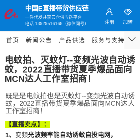
中国E直播带货供应链
一件代发共享云仓供应链平台
注册
加盟
电话 13929516168（微信同号）
首页
新闻公告
产品供选
服务与支持
伙
电蚊拍、灭蚊灯--变频光波自动诱
蚊，2022直播带货夏季爆品面向
MCN达人工作室招商！
既是是电蚊拍也是灭蚊灯--变频光波自动诱
蚊，2022直播带货夏季爆品面向MCN达人
工作室招商！
【
直播
卖点】：
1、
变频
光波频率能自动诱蚊自投电网，