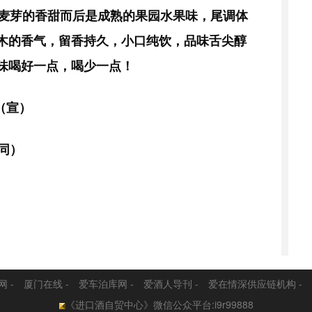
麦芽的香甜而后是成熟的果园水果味，尾调体
木的香气，留香持久，小口纯饮，品味舌尖醇
味
喝好一点，喝少一点！
（宣）
微同）
网
-
厦门在线
-
爱车泊库网
-
爱酒人导刊
-
爱在情深供应链机构
-
《进口酒自贸中心》微信公众平台:i9r99888