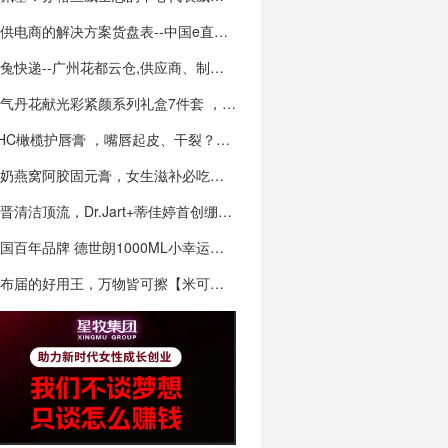
专供电商的解决方案货盘表--中国e直播带货供…
极兔快递--广州花都云仓,供应商、制造商、仓…
天气丹花献光彩紧颜系列礼盒7件套 ，打造无龄…
​DHC橄榄护唇膏 ，嘴唇起皮、干裂？这支润…
驼奶燕窝阿胶固元膏，女生滋补必吃补血益气，美…
新晋清洁顶流，Dr.Jart+蒂佳婷首创绷带…
德国百年品牌 德世朗1000ML小幸运系列保…
抹布届的好用王，万物皆可擦【米可马可日式懒人…