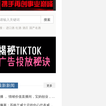
搜索
搜：
进口酒
红酒
酒庄
国产名酒
最新新闻
更多
娱播 ， 情绪价值直播间，宝妈创业，去电商化…
斯佩塞：苏格兰威士忌的中心代表威士忌品牌--…