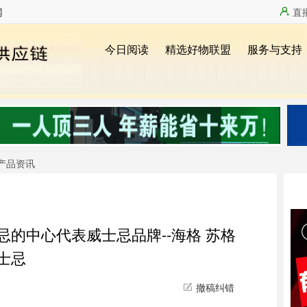
网
直
产品资讯
的中心代表威士忌品牌--海格 苏格
士忌
撤稿纠错