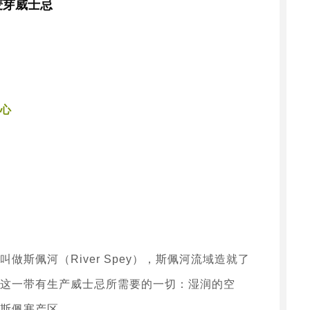
麦芽威士忌
心
做斯佩河（River Spey），斯佩河流域造就了
这一带有生产威士忌所需要的一切：湿润的空
斯佩塞产区。