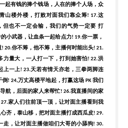
一起有钱的捧个钱场，人在的捧个人场，众
青山楼外楼，打败对面我们靠众筹
这
!
17.
，但也不一定会输，我们的气势一定要
打
中的小武器，让血条一起给点力
你一票，
!
19.
道
你不筹，他不筹，主播何时能出头
!
20.
!
21.
多力量大，一人打一下，打到她害怕
洪
!
22.
起上一上
天若有情天亦老，三拳两脚连
!
23.
干倒
万丈高楼平地起，打赢这场
我们
!
24,
PK
来导航，后面的家人来帮忙
我直播间的家
!
26.
家人们往前顶一顶，让对面主播看到我
!
27.
人心齐，泰山移，把对面主播打成西瓜皮
!
29.
一走，让对面主播做咱们大哥的小舔狗
!
30.