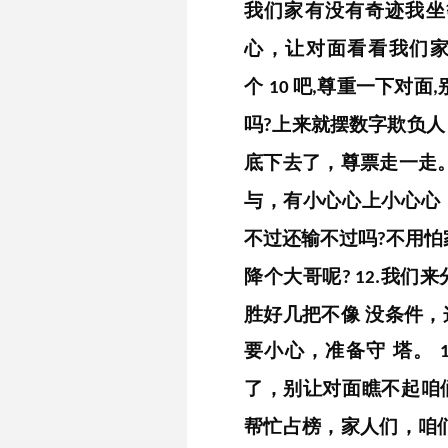
我们家有没有奇迹我
心，让对面看看我们
个
吧
尊重一下对面
10
,
,
吗
上来就摆数字欺负
?
底下去了，尊票走一走
与，有小心心上小心心
不过还输不过吗
不用怕
?
降个大哥呢
我们来
?
12.
胜好几把不像
没条件，
要小心，准备守
塔。
1
了，别让对面瞧不起咱
帮忙占榜，家人们，咱