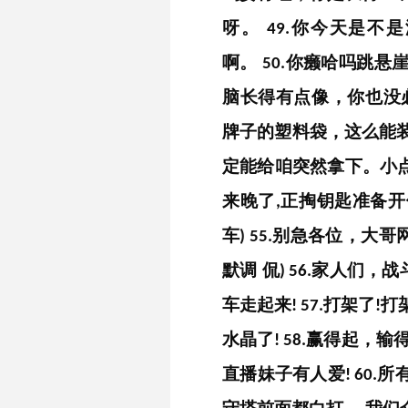
呀。
你今天是不是
49.
啊。
你癞哈吗跳悬
50.
脑长得有点像，你也没
牌子的塑料袋，这么能
定能给咱突然拿下。小
来晚了
正掏钥匙准备开
,
车
别急各位，大哥
)
55.
默调
侃
家人们，战
)
56.
车走起来
打架了
打
!
57.
!
水晶了
赢得起，输
!
58.
直播妹子有人爱
所
!
60.