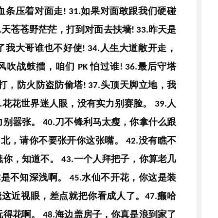
血条压着对面走
如果对面敢跟我们硬碰
!
31.
天苍苍野茫茫，打到对面去扶墙
昨天是
.
!
33.
了我大哥谁也不好使
人生大道敞开走，
!
34.
风吹战鼓擂，咱们
怕过谁
最后守塔
PK
!
36.
打，防火防盗防偷塔
头顶天脚立地，我
!
37.
花花世界迷人眼，没有实力别赛脸。
人
.
39.
力别嚣张。
刀不锋利马太瘦，你拿什么跟
40.
闯北，请你不要张开你这张嘴。
没有瞧不
42.
瞧你，知道不。
一个人拜把子，你算老几
43.
你是不知深浅啊。
水仙不开花，你这是装
45.
我这近视眼，差点就把你看成人了。
癞哈
47.
玩得花啊。
海边盖房子，你真是浪到家了
48.