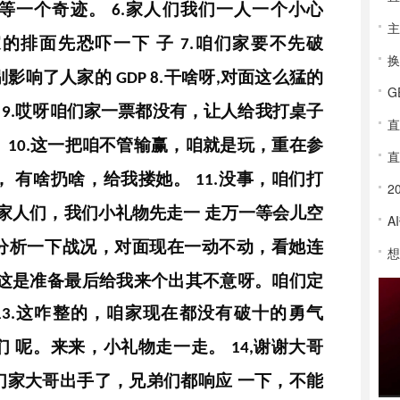
坐等一个奇迹。
家人们我们一人一个小心
6.
家的排面先恐吓一下
子
咱们家要不先破
7.
别影响了人家的
干啥呀
对面这么猛的
GDP
8.
,
人
哎呀咱们家一票都没有，让人给我打桌子
9.
直
。
这一把咱不管输赢，咱就是玩，重在参
10.
直
，
有啥扔啥，给我搂她。
没事，咱们打
11.
家人们，我们小礼物先走一
走万一等会儿空
A
分析一下战况，对面现在一动不动，看她连
这是准备最后给我来个出其不意呀。咱们定
这咋整的，咱家现在都没有破十的勇气
3.
们
呢。来来，小礼物走一走。
谢谢大哥
14,
们家大哥出手了，兄弟们都响应
一下，不能