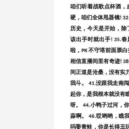
咱们听着战歌点杯酒，
硬，咱们全体甩器镜
!
32
历史，今天是开始，除
该出手时就出手
春
!
35.
啦，
不守塔前面票白
PK
相信直播间里有奇迹
!
38
间正道是沧桑，没有实
我斗。
没跟我走南
41.
起你，是我根本就没有
呀。
小鸭子过河，
44.
蒜啊。
哎哟哟，瞧
46.
吗娶青蛙，你是长得丑