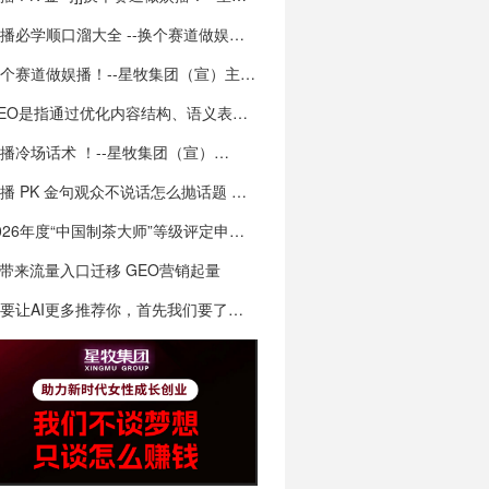
主播必学顺口溜大全 --换个赛道做娱播！--…
换个赛道做娱播！--星牧集团（宣）主播必学顺…
GEO是指通过优化内容结构、语义表达和技术特…
播冷场话术 ！--星牧集团（宣）…
播 PK 金句观众不说话怎么抛话题 …
2026年度“中国制茶大师”等级评定申报！乌…
I带来流量入口迁移 GEO营销起量
想要让AI更多推荐你，首先我们要了解AI为啥…