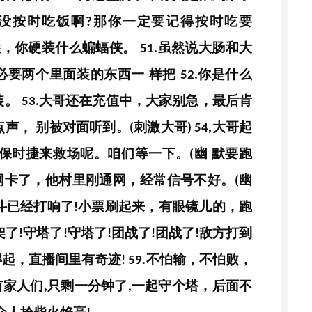
没按时吃饭啊
那你一定要记得按时吃要
?
崖，你硬装什么蝙蝠侠。
虽然说大肠和大
51.
必要两个里面装的东西一
样把
你是什么
52.
装。
大哥还在充值中，大家别急，最后肯
53.
点声，
别被对面听到。
刺激大哥
大哥起
(
)
54,
保时捷来救场呢。咱们等一下。
幽
默要跑
(
网卡了，他村里刚通网，经常信号不好。
幽
(
斗已经打响了
小票刷起来，有眼镜儿的，跑
!
架了
守塔了
守塔了
团战了
团战了
敌方打到
!
!
!
!
!
得起，直播间里有奇迹
不怕输，不怕败，
!
59.
有家人们
只剩一分钟了
一起守个塔，后面不
,
,