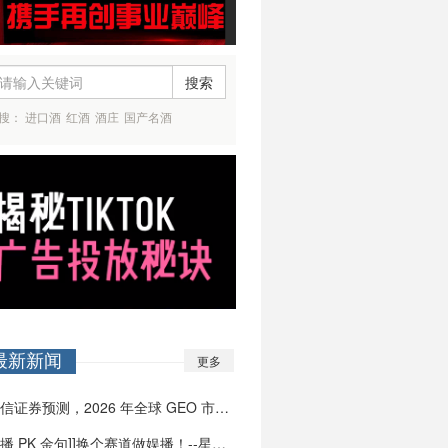
搜索
搜：
进口酒
红酒
酒庄
国产名酒
最新新闻
更多
国信证券预测，2026 年全球 GEO 市场…
直播 PK 金句]]换个赛道做娱播！--星牧…