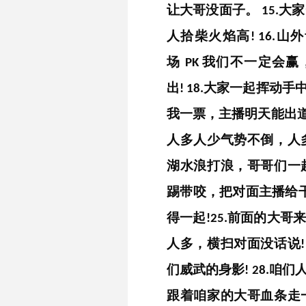
让大哥没面子。
大家
15.
人拾柴火焰高
山外
!
16.
场
我们不一定会赢
PK
出
大家一起挥动手
!
18.
我一票，主播明天能出
人多人少气势不倒，人
湖水浪打浪，哥哥们一
踢带咬，把对面主播给
得一起
前面的大哥
!
25.
人多，横扫对面没话说
们威武的身影
咱们
!
28.
跟着咱家的大哥血条走