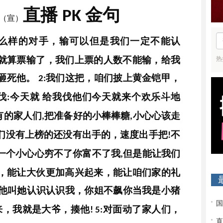
直播
金句
PK
团（宣）
么样的对手，输可以但是我们一定不能认
热
就算票输了，我们上票的人数不能输，给我
砸死他。
我们这把，咱们披上黄金铠甲，
2:
伐
今天就
给我伐他们今天就来个欢乐斗地
:
有的家人们
把准备好的小棒棒糖
小心心该走
,
,
们没有上榜的还没有出手的，速度出手把
不
!
一个小心心穷不了你富不了我
但是能让我们
,
，能让大伙更加高兴起来，能让咱们家的礼
他叫她认识认识我，你姐不飙你当我是小猪
来，我就是大爷，揍他
对面动了家人们，
!
5: