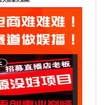
众人拾柴火焰高
!