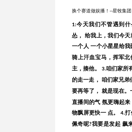
换个赛道做娱播！--星牧集
今天我们不管遇到什
1:
怂，
给我上，我们今天
一个人
一个小星星给我
骑上汗血宝马，挥军北
主，揍他。
咱们家所
3.
的走一走，
咱们家兄弟
要再等了，
就是现在。
直播间的气
氛更嗨起来
物飘屏更快一
点。
打
4.
佩奇呢
我要是发起
飙
?