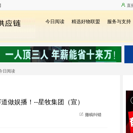
网
直
今日阅读
个赛道做娱播！--星牧集团（宣）
撤稿纠错