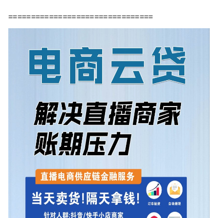
================================