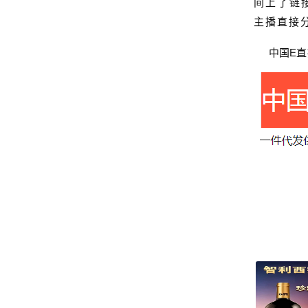
间上了链
主播直接
中国
E
直