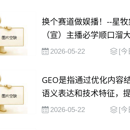
换个赛道做娱播！--星牧
（宣）主播必学顺口溜
2026-05-22
[今
GEO是指通过优化内容
语义表达和技术特征，
被大语言模型（
2026-05-22
[今