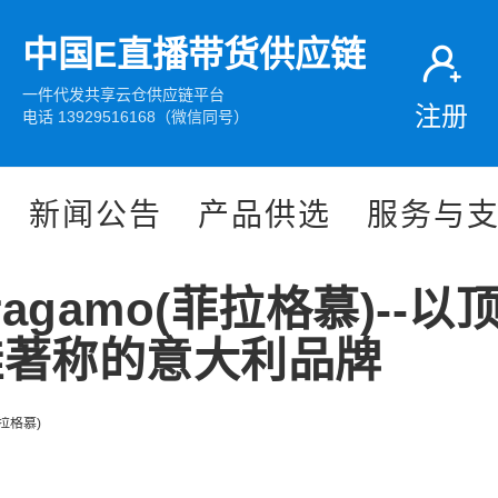
中国E直播带货供应链
一件代发共享云仓供应链平台
注册
电话 13929516168（微信同号）
新闻公告
产品供选
服务与
rragamo(菲拉格慕)--以
鞋著称的意大利品牌
菲拉格慕)