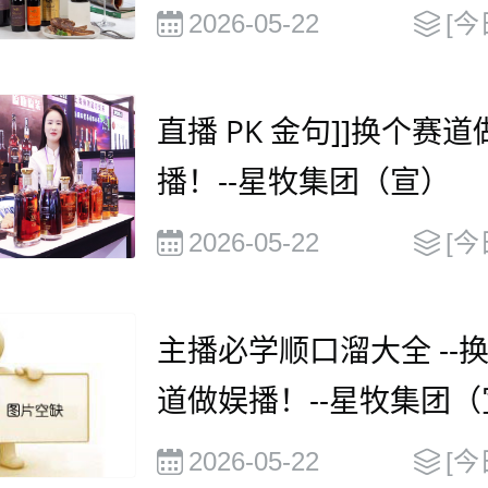
元，并在2030年有望达到
2026-05-22
[今
0 亿美元
直播 PK 金句]]换个赛道
播！--星牧集团（宣）
2026-05-22
[今
主播必学顺口溜大全 --
道做娱播！--星牧集团（
2026-05-22
[今