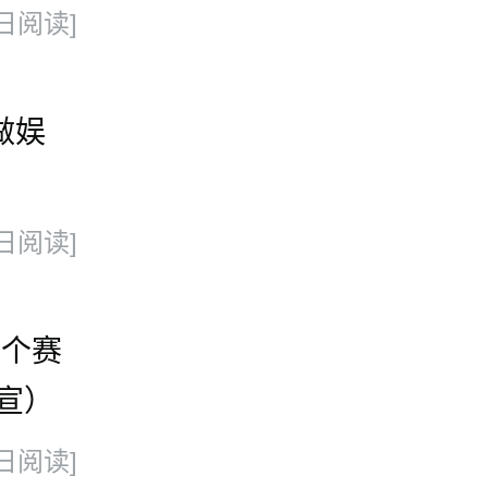
 100
日阅读]
做娱
日阅读]
换个赛
宣）
日阅读]