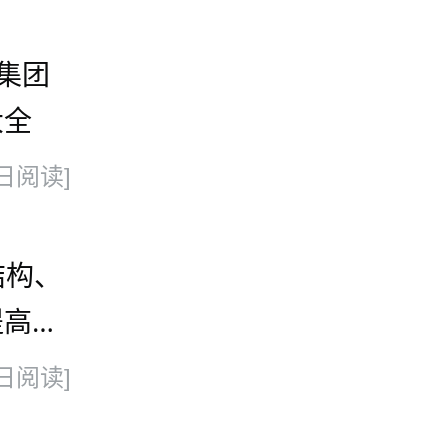
集团
大全
日阅读]
结构、
提高其
日阅读]