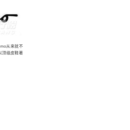
amo从来就不
以顶级皮鞋著