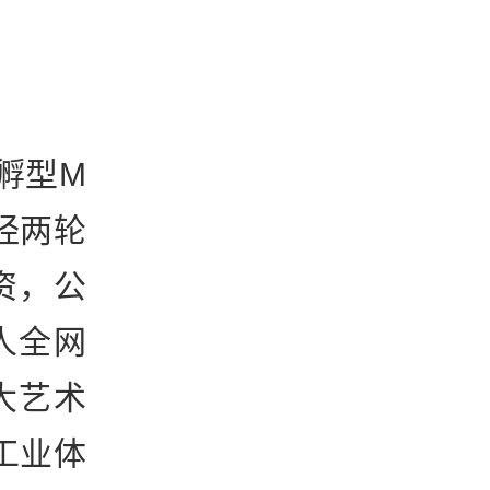
孵型M
经两轮
资，公
人全网
大艺术
工业体