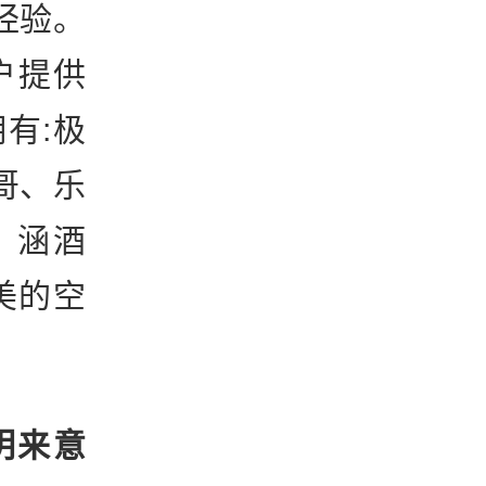
经验。
户提供
有:极
哥、乐
、涵酒
美的空
写明来意