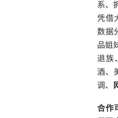
系、
凭借
数据
品姐
退族
酒、
调、
合作可