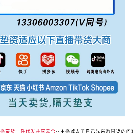
直播带货
一件代发共享云仓
--主播减去了自己先采购囤货的问