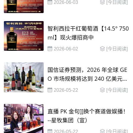
2026-06-03
[今日阅读]
智利西拉干红葡萄酒【14.5° 750
ml】现火爆招商中
2026-06-02
[今日阅读]
国信证券预测，2026 年全球 GE
O 市场规模将达到 240 亿美元，
并在2030年有望达到 1000 亿美
2026-05-22
[今日阅读]
元
直播 PK 金句]]换个赛道做娱播！
--星牧集团（宣）
2026-05-22
[今日阅读]