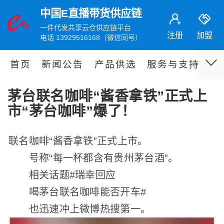
中国E直播带货供应链
一件代发共享云仓供应链平台
注册
加盟
电话 13929516168（微信同号）
首页
新闻公告
产品供选
服务与支持
伙
茅台联名咖啡“酱香拿铁”正式上
市“茅台咖啡”爆了！
联名咖啡“酱香拿铁”正式上市。
号称“每一杯都含有贵州茅台酒”。
相关话题#瑞幸回应
喝茅台联名咖啡能否开车#
也迅速冲上微博热搜第一。