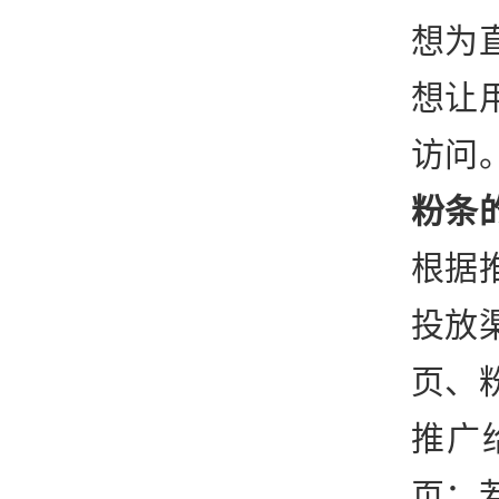
想为
想让
访问
粉条
根据
投放
页、
推广
页；