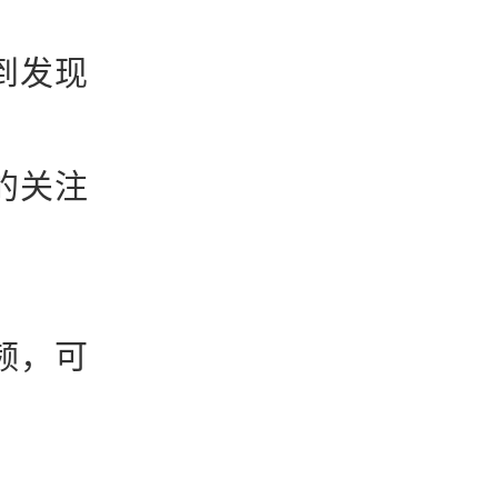
到发现
。
的关注
。
频，可