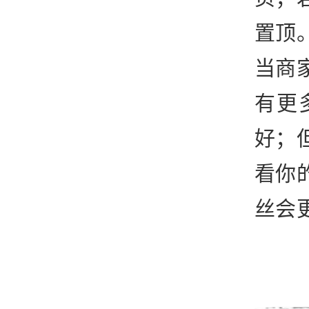
置顶
当商
有更
好；
看你
丝会