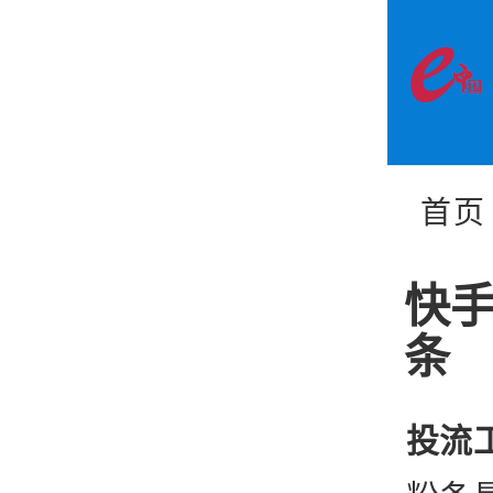
首页
快
条
投流