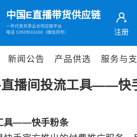
中国E直播带货供应链
一件代发共享云仓供应链平台
注册
电话 13929516168（微信同号）
新闻公告
产品供选
服务与
手直播间投流工具——快
工具——快手粉条