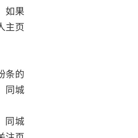
；如果
人主页
粉条的
、同城
、同城
关注页