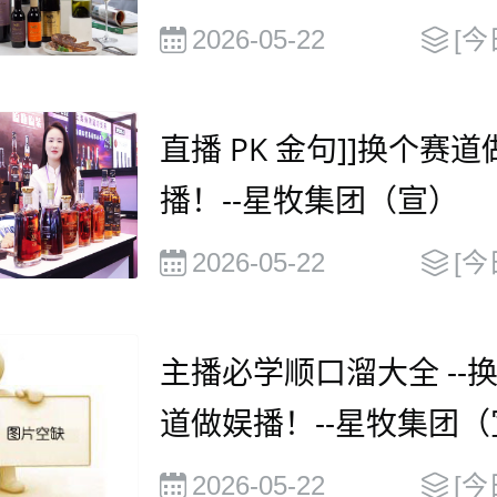
元，并在2030年有望达到
2026-05-22
[今
0 亿美元
直播 PK 金句]]换个赛道
播！--星牧集团（宣）
2026-05-22
[今
主播必学顺口溜大全 --
道做娱播！--星牧集团（
2026-05-22
[今