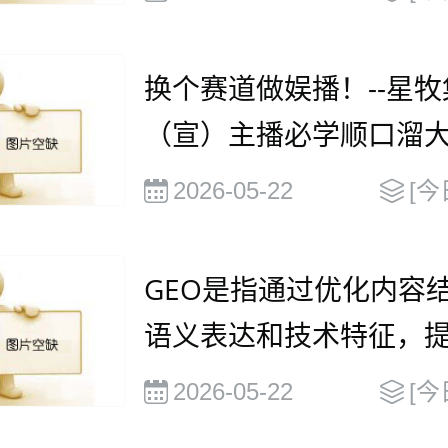
换个赛道做娱播！--星牧
（宣）主播必学顺口溜
2026-05-22
[今
GEO是指通过优化内容
语义表达和技术特征，
被大语言模型（
2026-05-22
[今