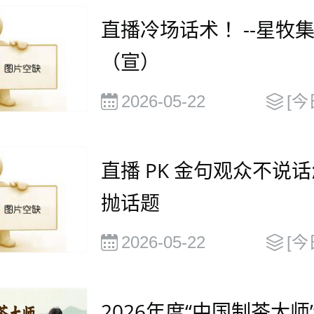
直播冷场话术 ！--星牧
（宣）
2026-05-22
[今
直播 PK 金句观众不说
抛话题
2026-05-22
[今
2026年度“中国制茶大师