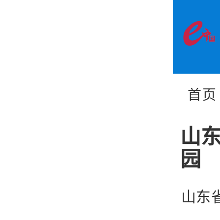
首页
山
园
山东