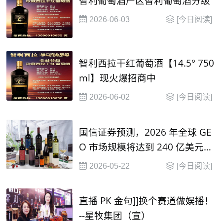
智利葡萄酒产区智利葡萄酒分级
2026-06-03
[今日阅读]
智利西拉干红葡萄酒【14.5° 750
ml】现火爆招商中
2026-06-02
[今日阅读]
国信证券预测，2026 年全球 GE
O 市场规模将达到 240 亿美元，
并在2030年有望达到 1000 亿美
2026-05-22
[今日阅读]
元
直播 PK 金句]]换个赛道做娱播！
--星牧集团（宣）