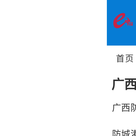
首页
广
广西
防城