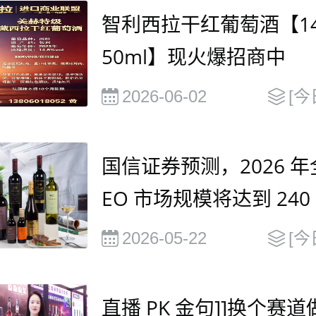
智利西拉干红葡萄酒【14.
50ml】现火爆招商中
2026-06-02
[今
国信证券预测，2026 年
EO 市场规模将达到 240
元，并在2030年有望达到
2026-05-22
[今
0 亿美元
直播 PK 金句]]换个赛道