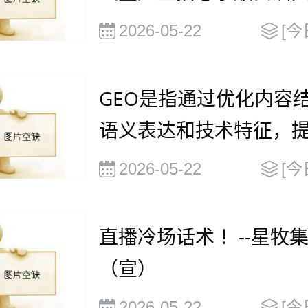
2026-05-22
[今
GEO是指通过优化内容
语义表达和技术特征，
被大语言模型（
2026-05-22
[今
直播冷场话术 ！--星牧
（宣）
2026-05-22
[今