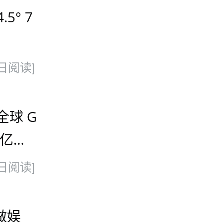
5° 7
日阅读]
全球 G
 亿美
 100
日阅读]
做娱