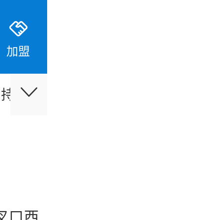
加盟
支持
伙伴合作
最新活动
叉口西