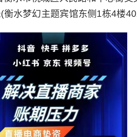
米(衡水梦幻主题宾馆东侧1栋4楼40