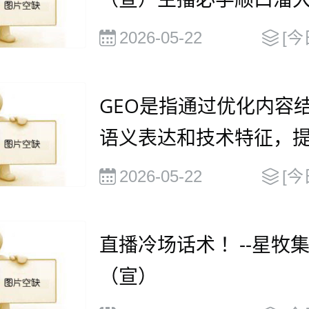
2026-05-22
[今
GEO是指通过优化内容
语义表达和技术特征，
被大语言模型（
2026-05-22
[今
直播冷场话术 ！--星牧
（宣）