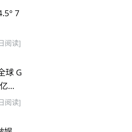
5° 7
日阅读]
全球 G
 亿美
 100
日阅读]
做娱