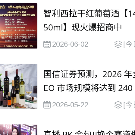
智利西拉干红葡萄酒【14.
50ml】现火爆招商中
2026-06-02
[今
国信证券预测，2026 年
EO 市场规模将达到 240
元，并在2030年有望达到
2026-05-22
[今
0 亿美元
直播 PK 金句]]换个赛道