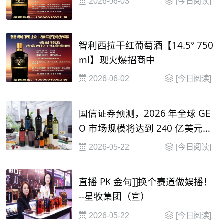
2026-06-03
[今日阅读]
智利西拉干红葡萄酒【14.5° 750
ml】现火爆招商中
2026-06-02
[今日阅读]
国信证券预测，2026 年全球 GE
O 市场规模将达到 240 亿美元，
并在2030年有望达到 1000 亿美
2026-05-22
[今日阅读]
元
直播 PK 金句]]换个赛道做娱播！
--星牧集团（宣）
2026-05-22
[今日阅读]