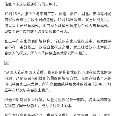
估值也不足以抵还所有的欠款了。
10月15日，张正平与来自广东、福建、浙江、湖北、安徽等地的
商家代表进行了数小时的沟通，10月16日凌晨，双方达成共识，
淘集集主要经营模式，由商家入驻模式调整为合伙人自营模式，
现有主要供应商转为淘集集股东合伙人。
张正平向商家代表们解释称，传统的商家入驻模式中，商家跟平
台不在一条战线上；改成自营模式之后，就意味着双方成为股东
合伙人的模式，所有的签约供应商就是公司的股东。
“从国庆节前到国庆节后，我真的是抱着愧疚的心理在帮大家解决
问题，这是我目前能找到的最好的解决方案。我愿意把我个人的
闪电特价拿出来卖掉、所有高管团队持股卖掉的钱用于还款。”张
正平在那次协商会议上表示。
但无论话说得多么好听，从签订协议的那一刻起，淘集集和商家
就绑在了同一条船上，成为了利益共同体。
今年贾跃亭宣布破产时，也是这么做的。老贾更绝，把自己撇出