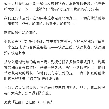
如今，社交电商正处于蓬勃发展的状态，淘集集的失败，也算是
给大家上了一课——能够留住消费者才是平台发展的核心要素。
我们还要注意到，在淘集集这家电商公司身上，一切商业法则都
是加速的：成长是加速的，拉新也是加速的……
就连崩盘也是加速的。
俗话说天下武功唯快不破，在电商生态圈里，“快”已经成为了衡量
一个企业成功与否的重要指标——快速上线，快速获客，快速融
资，快速上市……
从杀入逐渐饱和的电商市场，到模仿拼多多和云集式打法，淘集
集曾期待着在修罗场上获得一席之地。两年不到的时间里，他们
曾收获可观的增长，但他们没有意识到的是——盲目扩张的创业
时代已经终结，“速度”同样可能致命。
当然，淘集集的失败，不代表社交电商的失败。只是，我真诚祝
福广大商家，别再遇到淘集集。
派代「社群」已汇聚3万+电商人