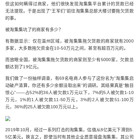
但这如何瞒得过商家，他们很快发现淘集集平台累计的货款已经
无法提现。于是出现了“王军们”前往淘集集总部大楼讨要拖欠货款
的事。
被淘集集坑了的商家有多少？
有数据显示：仅在温州区域，被淘集集拖欠货款的商家就有2000
多家，大多数拖欠资金在10-50万元之间，甚至有超百万元的。
而放眼全国，被淘集集拖欠货款的商家则至少有5000家，欠款总
额达到了19亿元。
我们做了一份抽样调查，有69名电商人参与了这份名为“淘集集启
动破产清算，你还有多少余额没取出来”的调研。其结果真是“触目
惊心”——占52%的36人被欠款1万元以下，7%的5人被欠款1-10
万元，1%的1人被欠款11-50万元，3%的2人被欠款51-100万
元，36%的25人被欠款100万元以上。
2019年10月，经过一系列打击的淘集集，估值从8亿美元下滑到5.
5亿美元。换言之，即使当时有其他企业愿意接盘淘集集，其公司