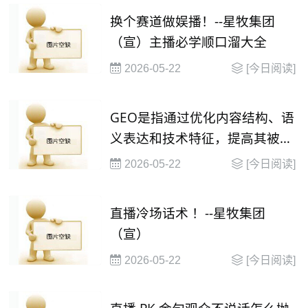
换个赛道做娱播！--星牧集团
（宣）主播必学顺口溜大全
2026-05-22
[今日阅读]
GEO是指通过优化内容结构、语
义表达和技术特征，提高其被大
语言模型（
2026-05-22
[今日阅读]
直播冷场话术 ！--星牧集团
（宣）
2026-05-22
[今日阅读]