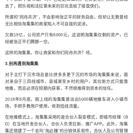
去了，把乐视和法拉第未来的巨坑丢给了接盘侠们。
所谓的“同舟共济”，不会影响张正平的财务自由，但却让无数曾经
无比相信淘集集的商家陷入不可自拔的泥淖。
欠款19亿，公司资产只有6000元，这说明淘集集仅剩的资产，已
经被张正平们腾挪一空。
这样的淘集集，你让商家和你们同舟共济？呸。
3.别再遇到淘集集
对于主打下沉市场且是比拼多多更下沉的市场的淘集集来说，面
对来自于三四线城市、县域甚至乡村的用户，其拉新方式只能靠
地推，而且必须在短期内获客，不然很难得到资本的信任。
2018年8月底，刚上线的淘集集曾派出5000辆地推车进入小镇市
场，手把手教用户使用，收割低线流量。
在地推模式上，淘集集采用的是合伙人裂变模式，即城市经理（B
D）在当地开发合伙人，合伙人负责拉新、推广APP。此外，淘集
集还搭建了一个名叫“淘必赚”的分销体系软件，合伙人及公司管理