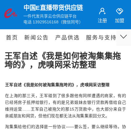
中国E直播带货供应链
一件代发共享云仓供应链平台
注册
加盟
电话 13929516168（微信同号）
首页
新闻公告
产品供选
服务与支持
伙
王军自述《我是如何被淘集集拖
垮的》，虎嗅网采访整理
王军自述《我是如何被淘集集拖垮的》，虎嗅网采访整理
在上海的那三天，王军碰到了很多跟他有同样遭遇的商家，有的
已经将房子抵押给银行，有的是兄弟姐妹去银行贷款再借给自己
维持运营……王军自己被拖欠的那15万货款中，也大部分来自于
亲戚朋友和网贷，但他们现在都无法从淘集集索回分文。
淘集集给他们的选择是一份协议——要么签，要么继续等待。协