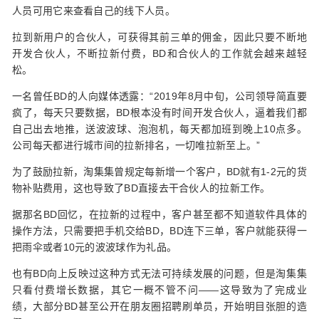
人员可用它来查看自己的线下人员。
拉到新用户的合伙人，可获得其前三单的佣金，因此只要不断地
开发合伙人，不断拉新付费，BD和合伙人的工作就会越来越轻
松。
一名曾任BD的人向媒体透露：“2019年8月中旬，公司领导简直要
疯了，每天只要数据，BD根本没有时间开发合伙人，逼着我们都
自己出去地推，送波波球、泡泡机，每天都加班到晚上10点多。
公司每天都进行城市间的拉新排名，一切唯拉新至上。”
为了鼓励拉新，淘集集曾规定每新增一个客户，BD就有1-2元的货
物补贴费用，这也导致了BD直接去干合伙人的拉新工作。
据那名BD回忆，在拉新的过程中，客户甚至都不知道软件具体的
操作方法，只需要把手机交给BD，BD连下三单，客户就能获得一
把雨伞或者10元的波波球作为礼品。
也有BD向上反映过这种方式无法可持续发展的问题，但是淘集集
只看付费增长数据，其它一概不管不问——这导致为了完成业
绩，大部分BD甚至公开在朋友圈招聘刷单员，开始明目张胆的造