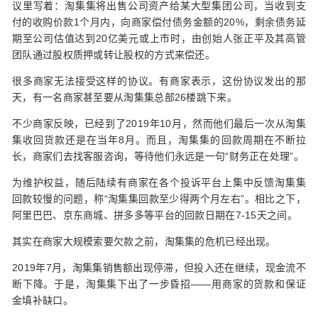
议里写着：淘集集将出售公司资产给某大型集团公司，当收到支
付的收购价款1个月内，向商家偿付债务金额的20%，剩余债务延
期至公司估值达到20亿美元或上市时，由创始人张正平及其高管
团队通过股权质押或转让股权的方式来偿还。
很多商家无法接受这样的协议。有商家表示，这份协议发出的那
天，有一名商家甚至要从淘集集总部26楼跳下来。
不少商家反映，已经到了2019年10月，然而他们最后一次从淘集
集收回货款还是在当年8月。而且，淘集集的回款周期在不断拉
长，商家们去找客服咨询，等待他们永远是一句“财务正在处理”。
为维护权益，随后陆续有商家在各个投诉平台上集中反馈淘集集
回款较慢的问题，称“淘集集回款至少得两个月左右”。相比之下，
阿里巴巴、京东商城、拼多多等平台的回款日期在7-15天之间。
其实在商家大规模索要欠款之前，淘集集的危机已经出现。
2019年7月，淘集集销售额出现停滞，但投入还在继续，现金流不
断下降。于是，淘集集下出了一步昏招——用商家的货款和保证
金填补缺口。