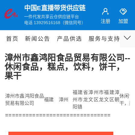
中国E直播带货供应链
一件代发共享云仓供应链平台
注册
加盟
电话 13929516168（微信同号）
首页
新闻公告
产品供选
服务与支持
伙
漳州市鑫鸿阳食品贸易有限公司--
休闲食品，糕点，饮料，饼干，
果干
福建省漳州市福建漳
漳州市鑫鸿阳食品
休闲食
福建
漳州
州市龙文区龙文区朝
贸易有限公司
干，果
阳镇
===============================