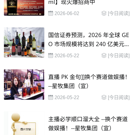
ml】现火爆招商中
2026-06-02
[今日阅读]
国信证券预测，2026 年全球 GE
O 市场规模将达到 240 亿美元，
并在2030年有望达到 1000 亿美
2026-05-22
[今日阅读]
元
直播 PK 金句]]换个赛道做娱播！
--星牧集团（宣）
2026-05-22
[今日阅读]
主播必学顺口溜大全 --换个赛道
做娱播！--星牧集团（宣）