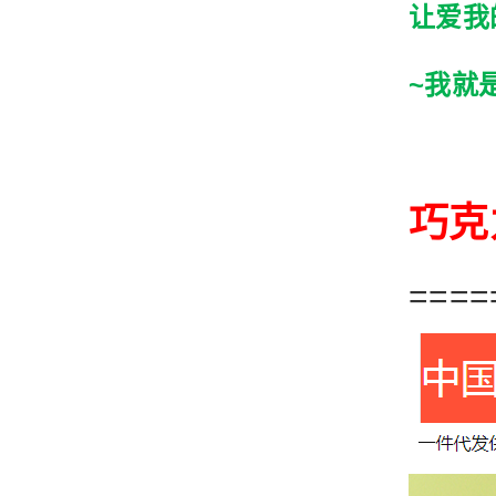
让爱我
~我就
巧克
====