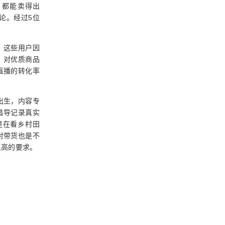
，都能卖得出
结论。经过5位
，这些用户因
，对优质商品
直播的转化率
出生，内容专
倡导记录真实
是在看乡村田
对带货也是不
么高的要求。