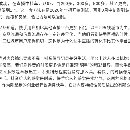
成功，在直播中挂车，从99、到200多，300多，500多，甚至更高
以做到1:4。这一套方法在是2020年年初开始测试，直到3月中旬得到
试，颠覆和突破，验证方法可以复制。
家都知道，快手用户相比其他直播平台更加下沉，以三四五线城市为主
，商品流通和信息流通存在一定的差异化，当他们看到快手直播的时候
一二线城市用户来得迫切，这也是为什么快手直播的转化率比其他平台
。
手对内容输出要求不高。抖音倡导记录美好生活，平台上达人多以机构
非常高，我们刷抖音的时候更多像是在围观“明星”的精彩世界。而快手
达人多数是草根出生，职业细分程度就没有那么高，看快手的时候像
生活。抖音给人的感觉是时尚，快手给人的感觉是接地气，这两种风格
，作为刚起步的创业者建议选择快手，它对内容持续性优质输出没有那