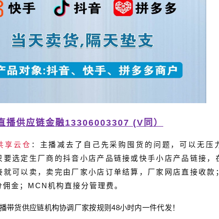
直播供应链金融13306003307 (V同）
共享云仓
：主播减去了自己先采购囤货的问题，可以无压
只要选定生厂商的抖音小店产品链接或快手小店产品链接，
接就可以卖，卖完由厂家小店订单结算，厂家网店直接收款
分佣金；MCN机构直接分管理费。
播带货
供应链
机构协调厂家按规则
48
小时内一件代发！