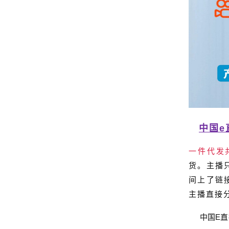
中国e
一件代发
货。主播
间上了链
主播直接
中国
E
直