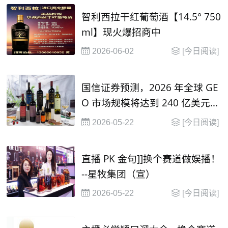
智利西拉干红葡萄酒【14.5° 750
ml】现火爆招商中
2026-06-02
[今日阅读]
国信证券预测，2026 年全球 GE
O 市场规模将达到 240 亿美元，
并在2030年有望达到 1000 亿美
2026-05-22
[今日阅读]
元
直播 PK 金句]]换个赛道做娱播！
--星牧集团（宣）
2026-05-22
[今日阅读]