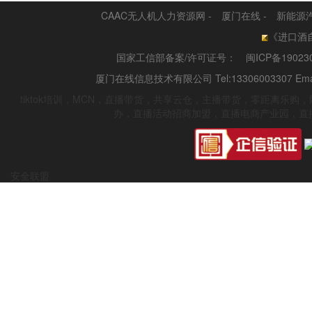
CAAC无人机人力资源网
-
厦门在线
-
新能源
《进口酒自
国家工信部备案/许可证号：
闽ICP备19023
厦门在线信息技术有限公司 Tel:13306003307 Emai
tiktok培训，MCN，直播带货，共享云仓，主播带货，零距离乐
办，直播活动招商加盟，直播电商产业园，直
安全联盟