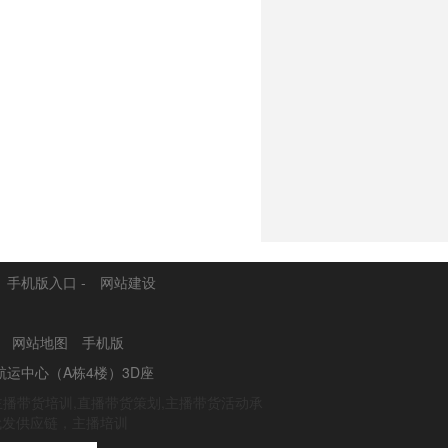
手机版入口
-
网站建设
司
网站地图
手机版
航运中心（A栋4楼）3D座
主播带货培训,直播带货策划,主播带货活动承
代发供应链，主播培训