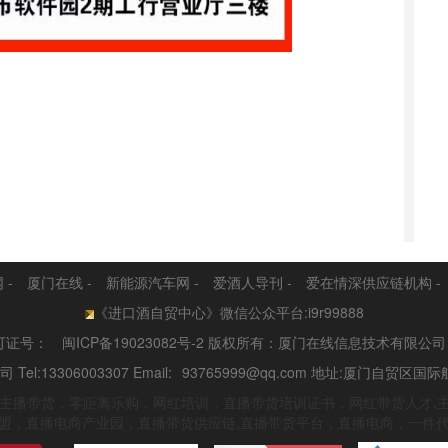
网
-
厦门在线
-
新能源汽车网
-
爱酒人导刊
-
爱在情深供应链机构
-
《进口酒自贸中心》微信公众平台:i9r99888
可证号：
闽ICP备19023082号-2
版权所有：厦门在线信息技术有限公
:13306003307 Email:
93765999@qq.com
地址:厦门自贸区国际
云仓，主播带货，零距离乐购，网红培训，直播带货培训证书，网红带货人才,
盟，直播电商产业园，直播带货供应链,直播带货平台，直播电商，一件