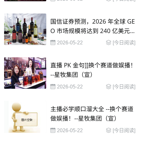
国信证券预测，2026 年全球 GE
O 市场规模将达到 240 亿美元，
并在2030年有望达到 1000 亿美
2026-05-22
[今日阅读]
元
直播 PK 金句]]换个赛道做娱播！
--星牧集团（宣）
2026-05-22
[今日阅读]
主播必学顺口溜大全 --换个赛道
做娱播！--星牧集团（宣）
2026-05-22
[今日阅读]