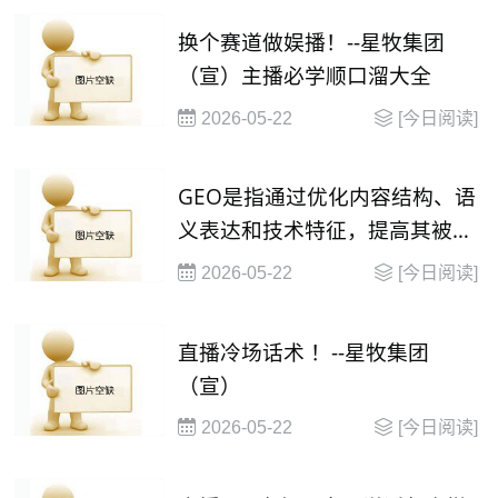
换个赛道做娱播！--星牧集团
（宣）主播必学顺口溜大全
2026-05-22
[今日阅读]
GEO是指通过优化内容结构、语
义表达和技术特征，提高其被大
语言模型（
2026-05-22
[今日阅读]
直播冷场话术 ！--星牧集团
（宣）
2026-05-22
[今日阅读]