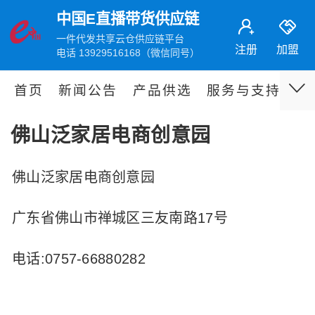
中国E直播带货供应链
一件代发共享云仓供应链平台
注册
加盟
电话 13929516168（微信同号）
首页
新闻公告
产品供选
服务与支持
伙
佛山泛家居电商创意园
佛山泛家居电商创意园
广东省佛山市禅城区三友南路17号
电话:0757-66880282