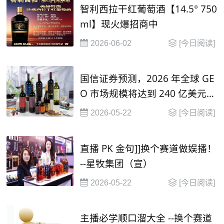
智利西拉干红葡萄酒【14.5° 750
ml】现火爆招商中
2026-06-02
[今日阅读]
国信证券预测，2026 年全球 GE
O 市场规模将达到 240 亿美元，
并在2030年有望达到 1000 亿美
2026-05-22
[今日阅读]
元
直播 PK 金句]]换个赛道做娱播！
--星牧集团（宣）
2026-05-22
[今日阅读]
主播必学顺口溜大全 --换个赛道