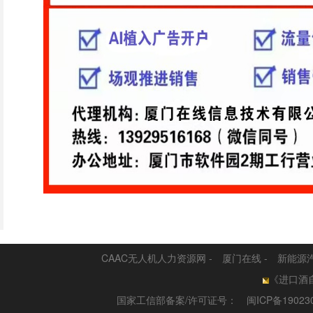
CAAC无人机人力资源网
-
厦门在线
-
新能源
《进口酒自
国家工信部备案/许可证号：
闽ICP备19023